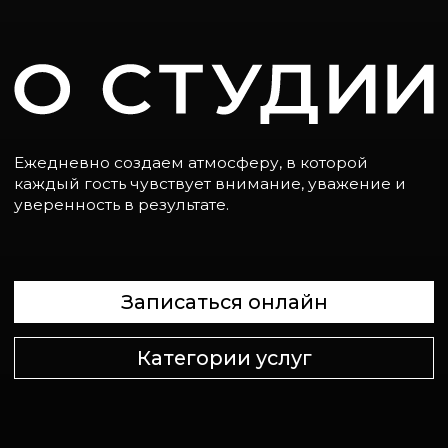
Перм
Перм
каждый гость чувствует внимание, уважение и
05
уверенность в результате.
Мас
Мас
06
Записаться онлайн
ОНЛА
ОНЛА
Категории услуг
Нам есть, что
рассказать
— давайте
знакомиться!