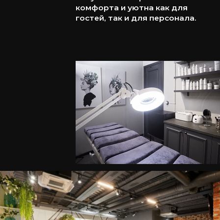
гость чувствовал себя уверенно
и спокойно.
Мы всегда ставим во главу угла
качество, безопасность и
комфорт.
Эти ценности — основа всего, что
мы делаем.
Мы верим, что истинная забота
SERVICE
проявляется в деталях.
В студии вас ждут комплименты:
кофе, фруктовый чай,
тонизирующий напиток, лёгкие
угощения и специальное меню
от французского ресторана
Michel.
А для новых гостей действует
скидка 15% на первое
посещение.