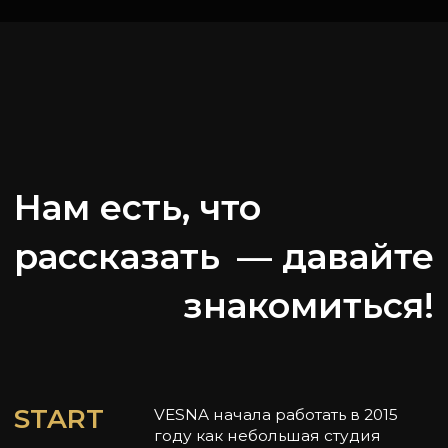
START
VESNA начала работать в 2015
году как небольшая студия
маникюра.
С тех пор мы выросли в
полноценное beauty-
пространство, сохранив
верность высоким стандартам
качества.
Сегодня ВЕСНА — это место,
которое развивается вместе с
нашими гостями и ради них.
Мы уделили большое внимание
DESIGN
интерьеру студии, ведь красота
начинается с атмосферы.
Современный стиль мы
соединили с классическими
деталями и дополнили их
цветочными композициями.
Результат — гармония
комфорта и уютна как для
гостей, так и для персонала.