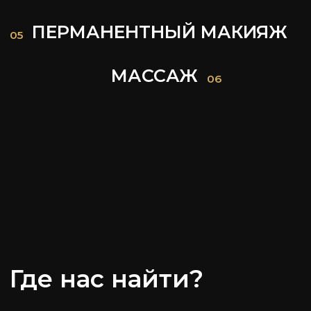
ПАРИКМАХЕРСКИЕ
О НАС
УСЛУГИ
ПРАЙС
НОГТЕВОЙ СЕРВИС
АКЦИИ
КОСМЕТОЛОГИЯ
БРОВИ & РЕСНИЦЫ
ПЕРМАНЕНТНЫЙ МАКИЯЖ
МАССАЖ
Политика конфиденциальности
ВЕСНА, осн. 2015
Реквизиты
PRO движение
разработка сайтов